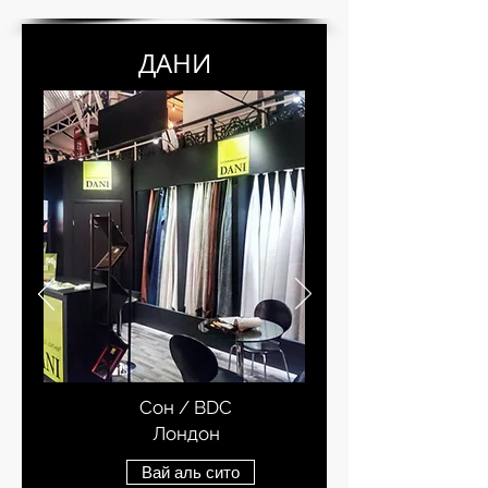
ДАНИ
Сон / BDC
Лондон
Вай аль сито