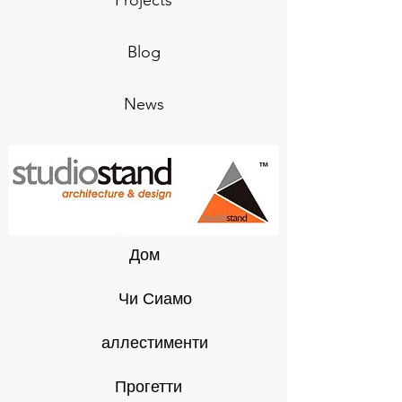
Projects
Blog
News
Дом
Чи Сиамо
аллестименти
Прогетти