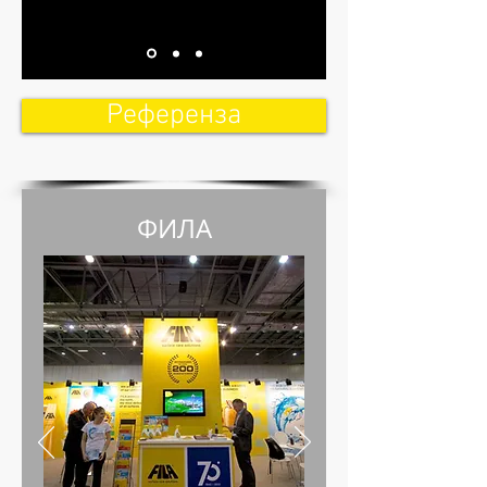
Референза
ФИЛА