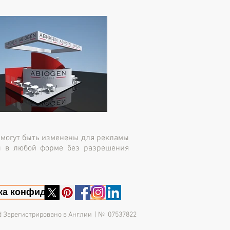
е могут быть изменены для рекламы
ы в любой форме без разрешения
ка конфиденциальности
mited Зарегистрировано в Англии | № 07537822