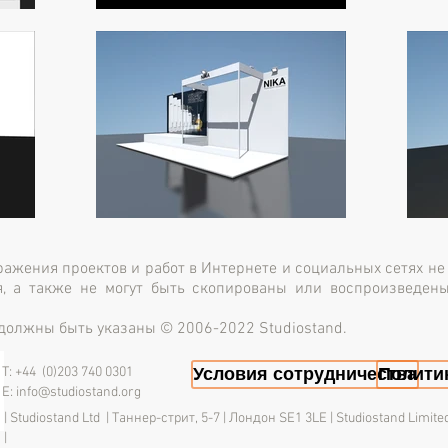
ражения проектов и работ в Интернете и социальных сетях н
я, а также не могут быть скопированы или воспроизведен
должны быть указаны © 2006-2022 Studiostand.
Условия сотрудничества
Полити
T: +44 (0)203 740 0301
E:
info@studiostand.org
| Studiostand Ltd | Таннер-стрит, 5-7 | Лондон SE1 3LE | Studiostand Li
|