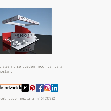
ciales no se pueden modificar para
iostand.
de privacidad
registrado en Inglaterra | nº 07537822 |