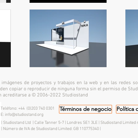
imágenes de proyectos y trabajos en la web y en las redes so
eden copiar o reproducir de ninguna forma sin el permiso de Stud
n acreditarse a © 2006-2022 Studiostand
Términos de negocio
Política 
Teléfono: +44 (0)203 740 0301
E:
info@studiostand.org
| Studiostand Ltd | Calle Tanner 5-7 | Londres SE1 3LE | Studiostand Limited 
| Número de IVA de Studiostand Limited: GB 110775340 |