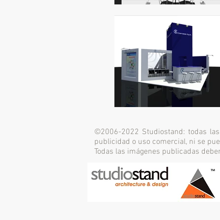
©2006-2022 Studiostand: todas las 
publicidad o uso comercial, ni se pu
Todas las imágenes publicadas debe